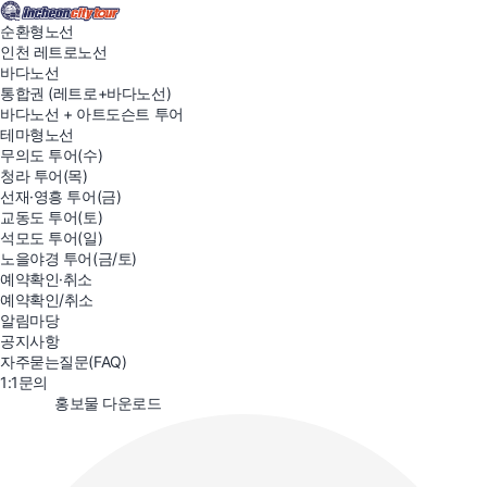
로그아웃 하시겠습니까?
순환형노선
인천 레트로노선
바다노선
통합권 (레트로+바다노선)
바다노선 + 아트도슨트 투어
테마형노선
무의도 투어(수)
청라 투어(목)
선재·영흥 투어(금)
교동도 투어(토)
석모도 투어(일)
노을야경 투어(금/토)
예약확인·취소
예약확인/취소
알림마당
공지사항
자주묻는질문(FAQ)
1:1문의
file_save
홍보물 다운로드
순환형 노선