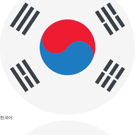
event
예약하기
테마노선
event
예약하기
인천시티투어
안전수칙
운행 중에는 안전벨트를
꼭 착용해 주십시오.
차량이 완전히 정차 후
일어나 주십시오
운행 중 자리 이동은
금지입니다.
차량 내에서는 흡연 및
한국어
음주 행위는
불가합니다.
차량 내 음식 섭취는
불가합니다.(뚜껑이
없거나 일회용 컵에
담긴 음료·음식물