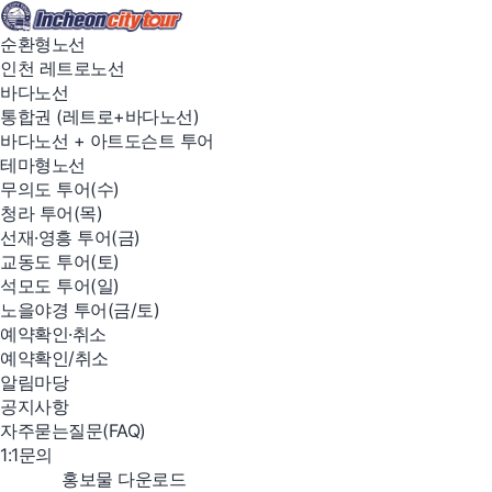
순환형노선
인천 레트로노선
바다노선
통합권 (레트로+바다노선)
바다노선 + 아트도슨트 투어
테마형노선
무의도 투어(수)
청라 투어(목)
선재·영흥 투어(금)
교동도 투어(토)
석모도 투어(일)
노을야경 투어(금/토)
예약확인·취소
예약확인/취소
알림마당
공지사항
자주묻는질문(FAQ)
1:1문의
file_save
홍보물 다운로드