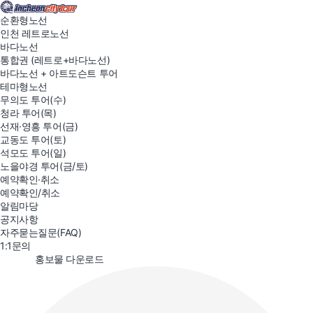
로그아웃 하시겠습니까?
순환형노선
인천 레트로노선
바다노선
통합권 (레트로+바다노선)
이용요금
바다노선 + 아트도슨트 투어
소인(36개월 이상 ~ 19세 미만) / 경로(65세 이상) / 단체(10인 이상)
테마형노선
36개월 미만 무료, 중증장애인은 보호자 1인 동반할인
무의도 투어(수)
선착순 탑승이며, 만차 시 다음차 이용
청라 투어(목)
바다노선
선재·영흥 투어(금)
연중(월·화, 설·추석 당일 휴무), 2시간35분(10:00 ~ 16:00)
교동도 투어(토)
성인
석모도 투어(일)
14,000원
노을야경 투어(금/토)
소인•경로•단체
예약확인·취소
12,000원
예약확인/취소
인천시민
알림마당
8,000원
공지사항
장애인•국가유공자
자주묻는질문(FAQ)
6,000원
1:1문의
바다노선 + 인천 레트로노선 통합권
file_save
홍보물 다운로드
바다노선과 인천 레트로노선을 모두 이용하실 수 있는 통합권
성인
16,000원
소인•경로•단체
14,000원
인천시민
10,000원