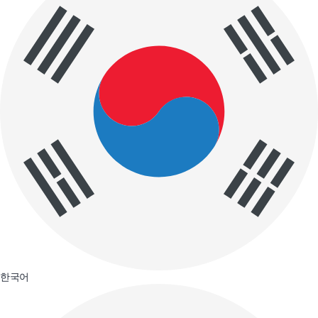
장애인•국가유공자
8,000원
바다노선 노선도•시간표
매일 10:00 ~ 16:00(매주 월·화요일 휴무, 설·추석 당일 휴무)
주중·주말(2층 버스), 예상 순회시간: 2시간 35분, 배차간격 1시간
인천종합관광안내소
을왕리해수욕장
(송도센트럴파크)
무의도 입구
이용일
송도컨벤시아
파라다이스시티
공항여객터미널(T2)
(아트 도슨트 투어)
탑승지
인스파이어 엔터테인먼트 리조트
G타워(IFEZ홍보관)
티켓
운행시간표
구분
1회
2회
3회
4회
5회
6회
7회
한국어
인천종합관광안내소
결제 금액
(송도센트럴파크)
0
10:00
11:00
12:00
13:00
14:00
15:00
16:00
인천1호선 센트럴파크역 3번
합계
출구(인천종합관광안내소 앞)
0
송도컨벤시아
예약하기